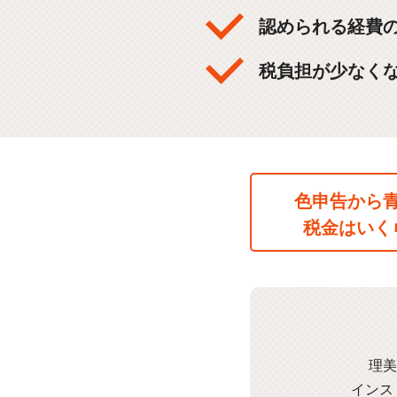
認められる経費
税負担が少なく
色申告から
税金はいく
理美
インス