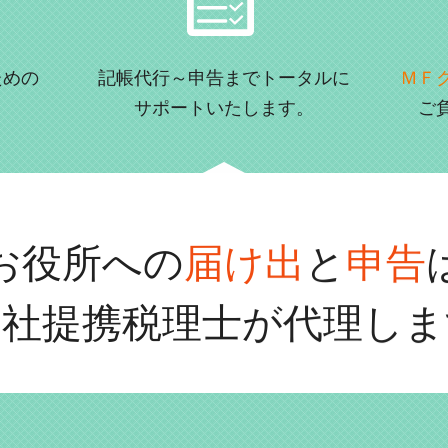
ための
記帳代行～申告までトータルに
ＭＦ
サポートいたします。
ご
お役所への
届け出
と
申告
当社提携税理士が代理しま