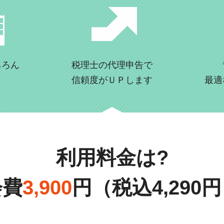
ちろん
税理士の代理申告で
信頼度がＵＰします
最適
利用料金は?
会費
3,900
円（税込4,290