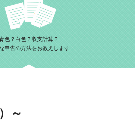
青色？白色？収支計算？
な申告の方法をお教えします
円）～